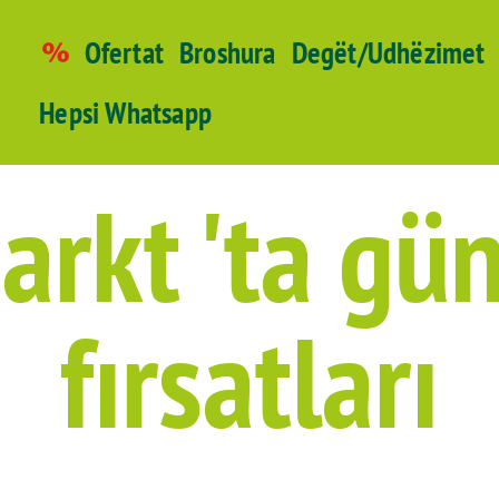
Ofertat
Broshura
Degët/Udhëzimet
Hepsi Whatsapp
rkt 'ta gü
fırsatları