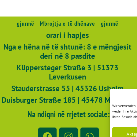
gjurmë
Mbrojtja e të dhënave
gjurmë
orari i hapjes
Nga e hëna në të shtunë: 8 e mëngjesit
deri në 8 pasdite
Küppersteger Straße 3 | 51373
Leverkusen
Stauderstrasse 55 | 45326 Ushqim
Duisburger Straße 185 | 45478 Mülheim
Wir verwenden e
Na ndiqni në rrjetet sociale:
weder Ihre Akti
Ihren Besuch o
Akze