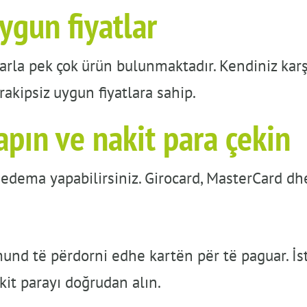
ygun fiyatlar
larla pek çok ürün bulunmaktadır. Kendiniz karş
rakipsiz uygun fiyatlara sahip.
pın ve nakit para çekin
 edema yapabilirsiniz. Girocard, MasterCard dh
nd të përdorni edhe kartën për të paguar. İst
akit parayı doğrudan alın.