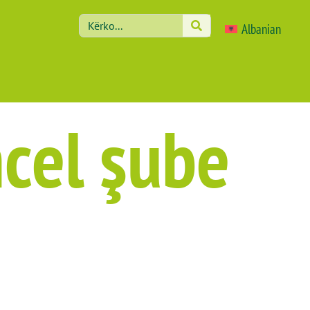
Albanian
ncel şube