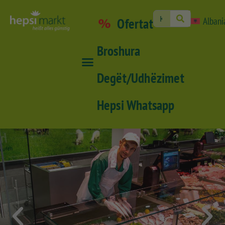
Ofertat
Albani
Broshura
Degët/Udhëzimet
Hepsi Whatsapp