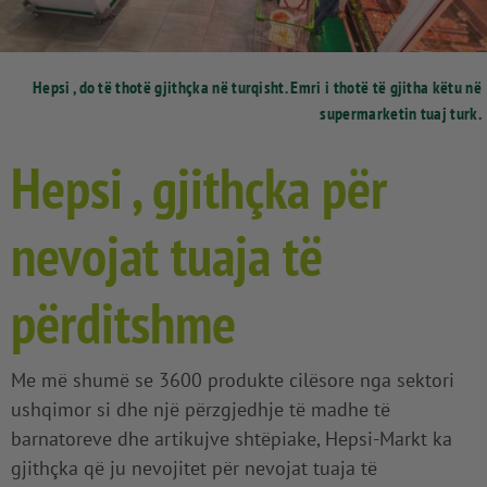
Hepsi , do të thotë gjithçka në turqisht. Emri i thotë të gjitha këtu në
supermarketin tuaj turk.
Hepsi , gjithçka për
nevojat tuaja të
përditshme
Me më shumë se 3600 produkte cilësore nga sektori
ushqimor si dhe një përzgjedhje të madhe të
barnatoreve dhe artikujve shtëpiake, Hepsi-Markt ka
gjithçka që ju nevojitet për nevojat tuaja të