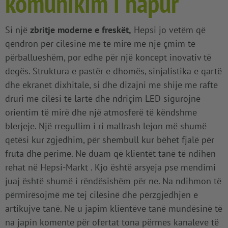
komunikim i hapur
Si një
zbritje moderne e freskët,
Hepsi jo vetëm që
qëndron për cilësinë më të mirë me një çmim të
përballueshëm, por edhe për një koncept inovativ të
degës. Struktura e pastër e dhomës, sinjalistika e qartë
dhe ekranet dixhitale, si dhe dizajni me shije me rafte
druri me cilësi të lartë dhe ndriçim LED sigurojnë
orientim të mirë dhe një atmosferë të këndshme
blerjeje. Një rregullim i ri mallrash lejon më shumë
qetësi kur zgjedhim, për shembull kur bëhet fjalë për
fruta dhe perime. Ne duam që klientët tanë të ndihen
rehat në Hepsi-Markt . Kjo është arsyeja pse mendimi
juaj është shumë i rëndësishëm për ne. Na ndihmon të
përmirësojmë më tej cilësinë dhe përzgjedhjen e
artikujve tanë. Ne u japim klientëve tanë mundësinë të
na japin komente për ofertat tona përmes kanaleve të