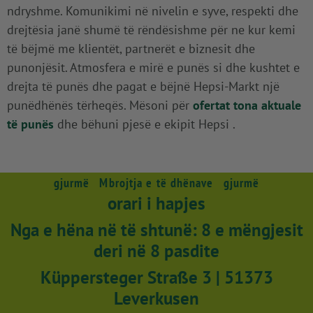
ndryshme. Komunikimi në nivelin e syve, respekti dhe
drejtësia janë shumë të rëndësishme për ne kur kemi
të bëjmë me klientët, partnerët e biznesit dhe
punonjësit. Atmosfera e mirë e punës si dhe kushtet e
drejta të punës dhe pagat e bëjnë Hepsi-Markt një
punëdhënës tërheqës. Mësoni për
ofertat tona aktuale
të punës
dhe bëhuni pjesë e ekipit Hepsi .
gjurmë
Mbrojtja e të dhënave
gjurmë
orari i hapjes
Nga e hëna në të shtunë: 8 e mëngjesit
deri në 8 pasdite
Küppersteger Straße 3 | 51373
Leverkusen