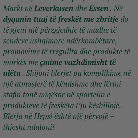
Markt në
Leverkusen
dhe
Essen
. Në
dyqanin tuaj të freskët me zbritje
do
të gjeni një përzgjedhje të madhe të
sendeve ushqimore ndërkombëtare,
promovime të rregullta dhe produkte të
markës me
çmime vazhdimisht të
ulëta
. Shijoni blerjet pa komplikime në
një atmosferë të këndshme dhe lërini
stafin tonë miqësor në sportelin e
produkteve të freskëta t’ju këshillojë.
Blerja në Hepsi është një përvojë –
thjesht ndaloni!