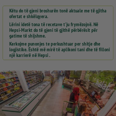
Këtu do të gjeni broshurën tonë aktuale me të gjitha
ofertat e shkëlqyera.
Lërini idetë tona të recetave t'ju frymëzojnë. Në
Hepsi-Markt do të gjeni të gjithë përbërësit për
gatime të shijshme.
Kerkojme punonjes te perkushtuar per shitje dhe
logjistike. Është më mirë të aplikoni tani dhe të filloni
një karrierë në Hepsi .