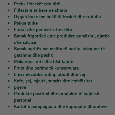
Peshk i freskët çdo ditë
Fillestarë të bërë në shtëpi
Dyqan buke me bukë të freskët dhe rrotulla
Pjekje turke
Frutat dhe perimet e freskëta
Banak frigoriferik me produkte qumështi, djathë
dhe salcice
Banak ngrirës me mallra të ngrira, ushqime të
gatshme dhe peshk
Makarona, oriz dhe bishtajore
Fruta dhe perime të konservuara
Erëza ekzotike, ullinj, uthull dhe vaj
Kafe, çaj, mjaltë, snacks dhe ëmbëlsirat
pijeve
Produkte pastrimi dhe produkte të kujdesit
personal
Kartat e parapaguara dhe kuponat e dhuratave