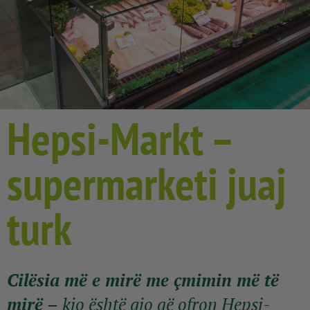
Hepsi-Markt –
supermarketi juaj
turk
Cilësia më e mirë me çmimin më të
mirë –
kjo është ajo që ofron Hepsi-