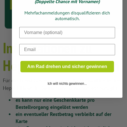
(Doppelte Chance mit Vornamen)
Mehrfachanmeldungen disqualifizieren dich
automatisch.
Dein Vorname
Informationen zu
Email
Hepsi-Geschenkkarten
Am Rad drehen und sicher gewinnen
Für die Hepsi-Geschenkkarten, die Sie käuflich in den
Ich will nichts gewinnen...
Hepsi-Filialen in Deutschland erwerben können, gilt:
es kann nur eine Geschenkkarte pro
Bestellvorgang eingelöst werden
ein eventueller Restbetrag verbleibt auf der
Karte