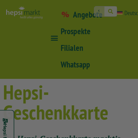
Angebote
Deuts
Prospekte
Filialen
Whatsapp
Hepsi-
Geschenkkarte