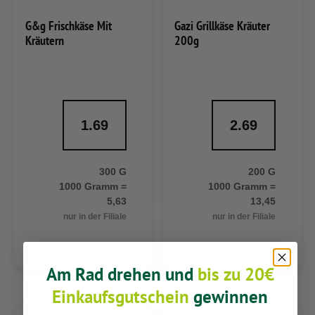
G&g Frischkäse Mit
Gazi Grillkäse Kräuter
Kräutern
200g
1.69
2.69
300 G
200 G
1000 Gramm =
1000 Gramm =
5,63
13,45
nur in der Filiale
nur in der Filiale
Am Rad drehen und
bis zu 20€
Einkaufsgutschein
gewinnen