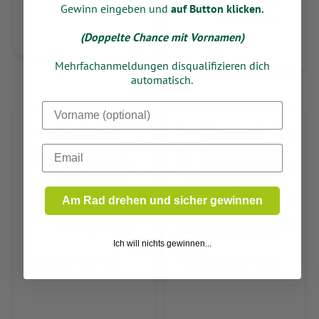
9,36
nur in der Filiale
Gewinn eingeben und
auf Button klicken.
nur in der Filiale
(Doppelte Chance mit Vornamen)
Mehrfachanmeldungen disqualifizieren dich
automatisch.
Dein Vorname
Email
Am Rad drehen und sicher gewinnen
Ich will nichts gewinnen...
G&g Butterkäse Mild
Y.Erzincan Tulum 500g