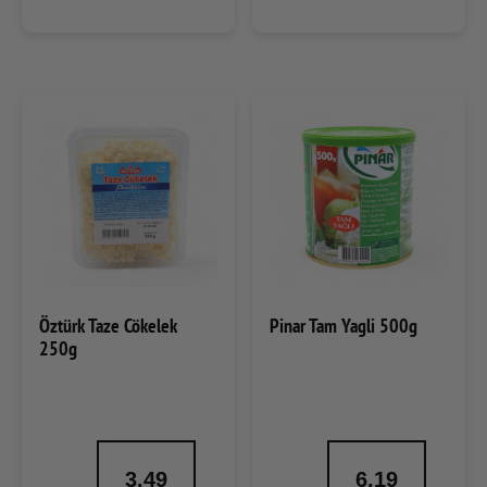
Öztürk Taze Cökelek
Pinar Tam Yagli 500g
250g
3.49
6.19