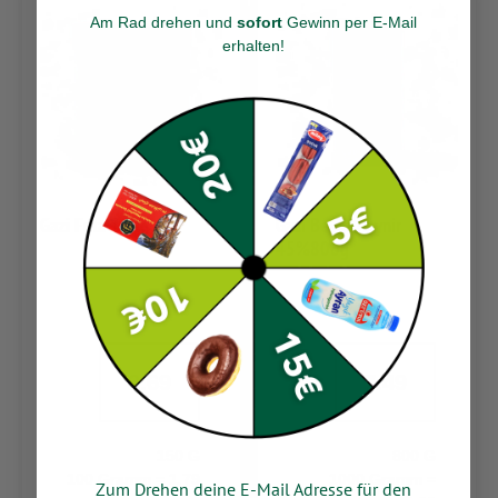
Am Rad drehen und
sofort
Gewinn per E-Mail
erhalten
!
Gazi Feta 150g
Gazi Beyaz Peynir
45%800g
2.69
7.49
150 G
800 G
100 Gramm = 1,79
1000 Gramm =
Zum Drehen deine E-Mail Adresse für den