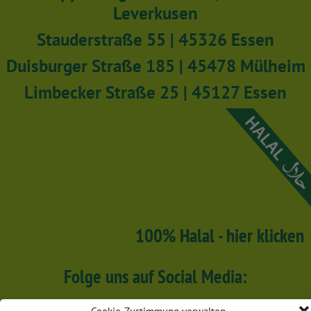
Leverkusen
Stauderstraße 55 | 45326 Essen
Duisburger Straße 185 | 45478 Mülheim
Limbecker Straße 25 | 45127 Essen
100% Halal - hier klicken
Folge uns auf Social Media: