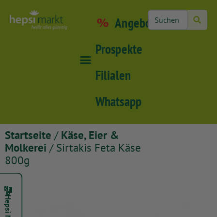
Angebote
Prospekte
Filialen
Whatsapp
Startseite
/
Käse, Eier &
Molkerei
/ Sirtakis Feta Käse
800g