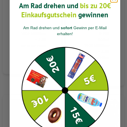
Am Rad drehen und
bis zu 20€
-.59
1.29
Einkaufsgutschein
gewinnen
Am Rad drehen und
sofort
Gewinn per E-Mail
250 ML
zzgl. Pfand
erhalten
!
1000 Milliliter
0,25€
= 2,36
500ml
1000 Milliliter
nur in der Filiale
= 2,58
nur in der Filiale