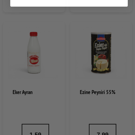
Eker Ayran
Ezine Peyniri 55%
1.59
7.99