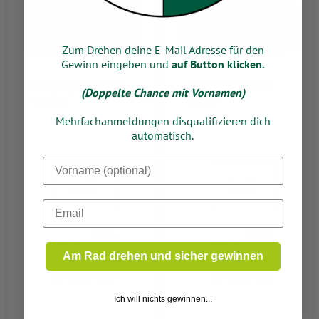
Zum Drehen deine E-Mail Adresse für den
Gewinn eingeben und
auf Button klicken.
Elinas Joghurt Kirsch
Yörem Izmir Tulum
(Doppelte Chance mit Vornamen)
4x150g
300g
Mehrfachanmeldungen disqualifizieren dich
automatisch.
Dein Vorname
2.29
3.99
Email
600g
300 G
100 Gramm =
1000 Gramm =
Am Rad drehen und sicher gewinnen
0,38
13,3
nur in der Filiale
nur in der Filiale
Ich will nichts gewinnen...