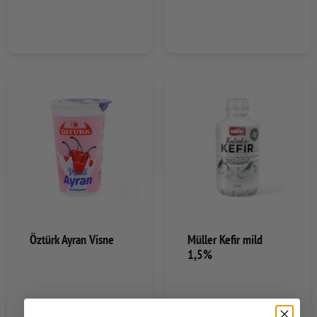
Öztürk Ayran Visne
Müller Kefir mild
1,5%