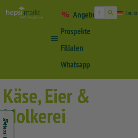
Angebote
Deuts
Prospekte
Filialen
Whatsapp
Käse, Eier &
Molkerei