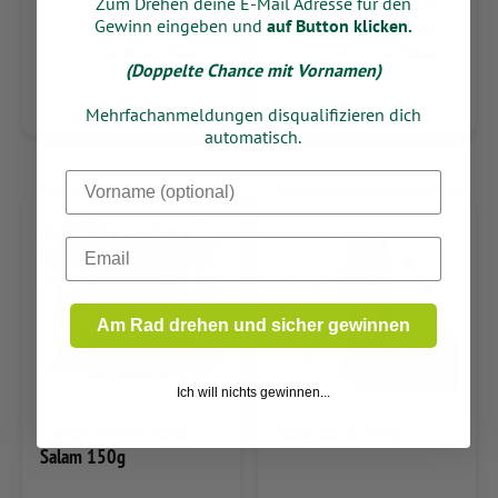
Zum Drehen deine E-Mail Adresse für den
1000 Gramm =
1000 Gramm =
Gewinn eingeben und
auf Button klicken.
7,95
4,13
nur in der Filiale
nur in der Filiale
(Doppelte Chance mit Vornamen)
Mehrfachanmeldungen disqualifizieren dich
automatisch.
Dein Vorname
Email
Am Rad drehen und sicher gewinnen
Ich will nichts gewinnen...
Egetürk Özlem Hindi
Milay Sucuk 500g
Salam 150g