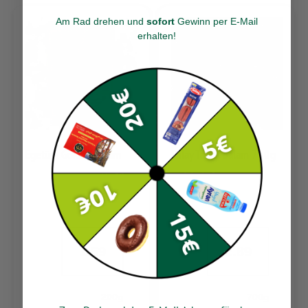
Am Rad drehen und
sofort
Gewinn per E-Mail
erhalten
!
Egetürk Göktürk Dilim
Milay Tavuk Salam 700g
1.59
2.89
200g
700g