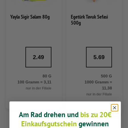
Yayla Sigir Salam 80g
Egetürk Tavuk Sefasi
500g
2.49
5.69
80 G
500 G
100 Gramm = 3,11
1000 Gramm =
11,38
nur in der Filiale
nur in der Filiale
Am Rad drehen und
bis zu 20€
Einkaufsgutschein
gewinnen