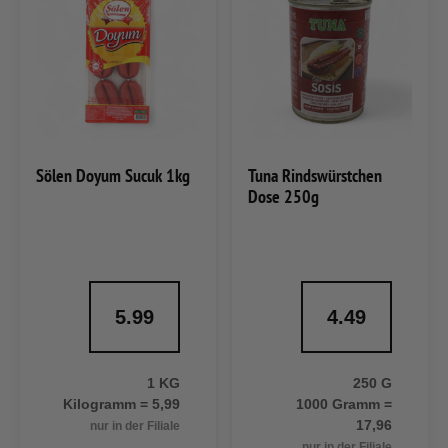
Sölen Doyum Sucuk 1kg
Tuna Rindswürstchen
Dose 250g
5.99
4.49
1 KG
250 G
Kilogramm = 5,99
1000 Gramm =
17,96
nur in der Filiale
nur in der Filiale