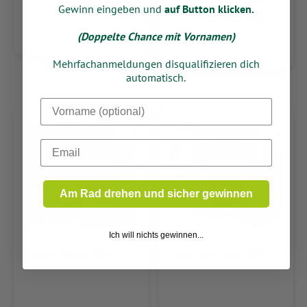
17,48
nur in der Filiale
Gewinn eingeben und
auf Button klicken.
nur in der Filiale
(Doppelte Chance mit Vornamen)
Mehrfachanmeldungen disqualifizieren dich
automatisch.
Dein Vorname
Email
Am Rad drehen und sicher gewinnen
Ich will nichts gewinnen...
Egetürk Ertürk Dilim
Yayla Sigir Salam 80g