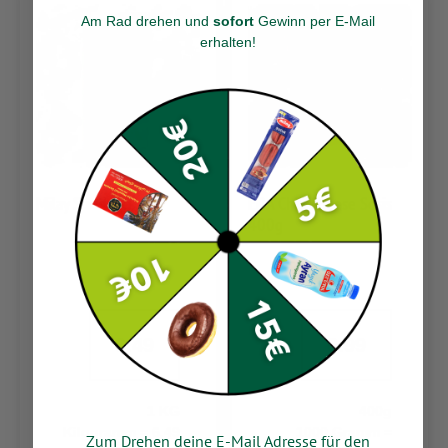
Am Rad drehen und
sofort
Gewinn per E-Mail
erhalten
!
Milay Sucuk Aci 1kg
EDA Chili Cheese Sosis
400g
6.49
6.99
1 KG
400g
Kilogramm = 6,49
1000 Gramm =
Zum Drehen deine E-Mail Adresse für den