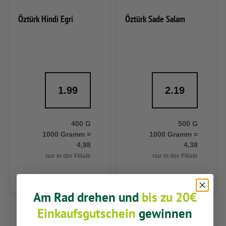
Öztürk Hindi Egri
Öztürk Sade Salam
1.99
2.19
400 G
500 G
1000 Gramm =
1000 Gramm =
4,98
4,38
nur in der Filiale
nur in der Filiale
Am Rad drehen und
bis zu 20€
Einkaufsgutschein
gewinnen