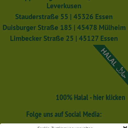
Leverkusen
Stauderstraße 55 | 45326 Essen
Duisburger Straße 185 | 45478 Mülheim
Limbecker Straße 25 | 45127 Essen
100% Halal - hier klicken
Folge uns auf Social Media: