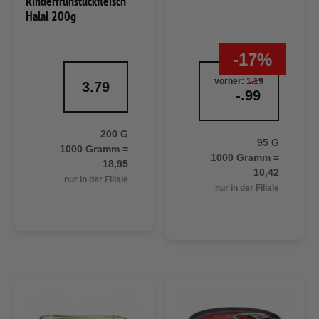
Rinderfrühstückfleisch
Halal 200g
-17%
vorher:
1.19
3.79
-.99
200 G
95 G
1000 Gramm =
1000 Gramm =
18,95
10,42
nur in der Filiale
nur in der Filiale