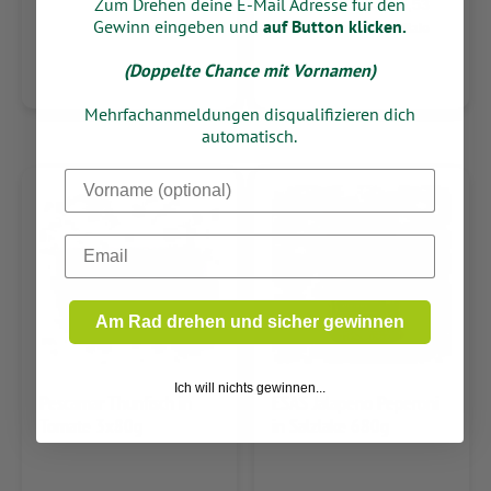
Zum Drehen deine E-Mail Adresse für den
9,95
6,53
Gewinn eingeben und
auf Button klicken.
nur in der Filiale
nur in der Filiale
(Doppelte Chance mit Vornamen)
Mehrfachanmeldungen disqualifizieren dich
automatisch.
Dein Vorname
Email
Am Rad drehen und sicher gewinnen
Ich will nichts gewinnen...
Pescamar Thunfisch in
ESAS Jalapeno Peperoni
Tomate 3x80g
in Salzlake 680g