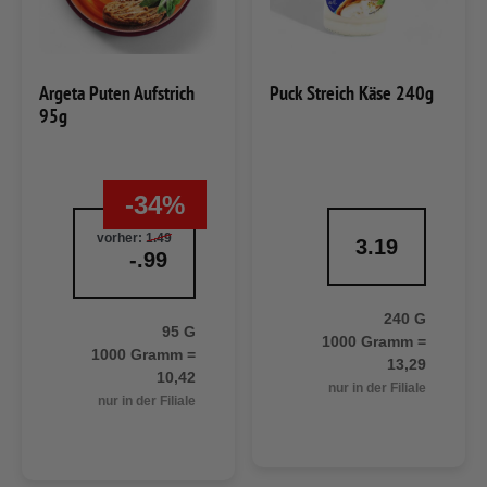
Argeta Puten Aufstrich
Puck Streich Käse 240g
95g
-34%
vorher:
1.49
3.19
-.99
240 G
95 G
1000 Gramm =
1000 Gramm =
13,29
10,42
nur in der Filiale
nur in der Filiale