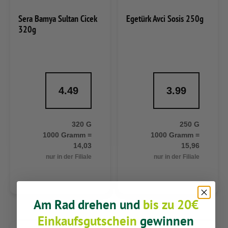
Sera Bamya Sultan Cicek
Egetürk Avci Sosis 250g
320g
4.49
3.99
320 G
250 G
1000 Gramm =
1000 Gramm =
14,03
15,96
nur in der Filiale
nur in der Filiale
Am Rad drehen und
bis zu 20€
Einkaufsgutschein
gewinnen