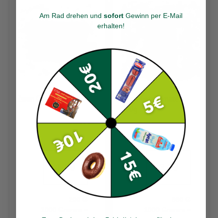
Am Rad drehen und
sofort
Gewinn per E-Mail
erhalten
!
Zwan Chicken 200g
Burcu Getr. Tomaten
550g
1.99
3.59
200 G
550 G
1000 Gramm =
1000 Gramm =