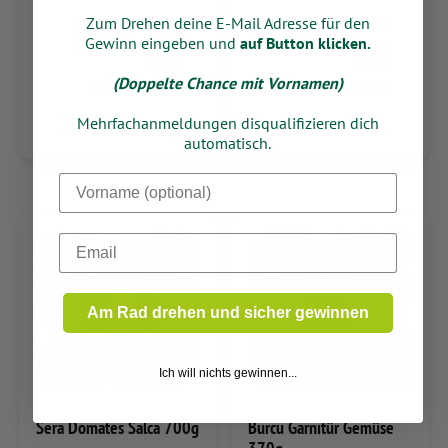
Zum Drehen deine E-Mail Adresse für den
250 G
250 G
Gewinn eingeben und
auf Button klicken.
1000 Gramm =
1000 Gramm =
15,96
11,16
(Doppelte Chance mit Vornamen)
nur in der Filiale
nur in der Filiale
Mehrfachanmeldungen disqualifizieren dich
automatisch.
Dein Vorname
Email
Am Rad drehen und sicher gewinnen
Ich will nichts gewinnen...
Sera Domates Salca 700g
Burcu Garnitür Gemüse