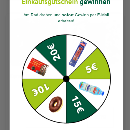
Einkaufsgutschein
gewinnen
Am Rad drehen und
sofort
Gewinn per E-Mail
erhalten
!
Egetürk Pinar Sosis 250g
Efepasa Burcu Sosis
250g
3.99
2.79