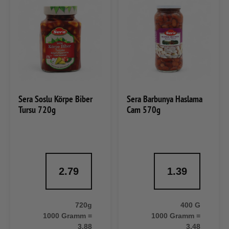
Sera Soslu Körpe Biber
Sera Barbunya Haslama
Tursu 720g
Cam 570g
2.79
1.39
720g
400 G
1000 Gramm =
1000 Gramm =
3,88
3,48