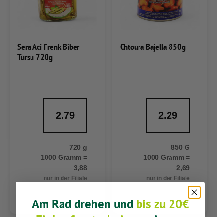
Sera Aci Frenk Biber
Chtoura Bajella 850g
Tursu 720g
2.79
2.29
720 g
850 G
1000 Gramm =
1000 Gramm =
3,88
2,69
nur in der Filiale
nur in der Filiale
Am Rad drehen und
bis zu 20€