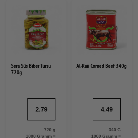
Sera Süs Biber Tursu
Al-Raii Corned Beef 340g
720g
2.79
4.49
720 g
340 G
1000 Gramm =
1000 Gramm =