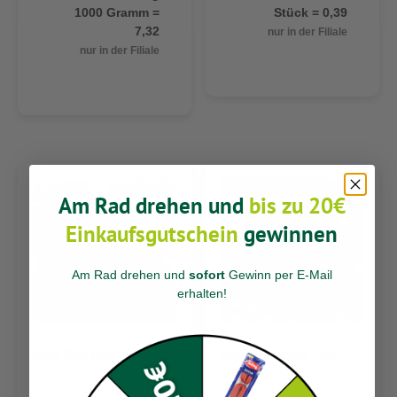
1000 Gramm =
Stück = 0,39
7,32
nur in der Filiale
nur in der Filiale
Am Rad drehen und
bis zu 20€
Einkaufsgutschein
gewinnen
Am Rad drehen und
sofort
Gewinn per E-Mail
erhalten
!
Arab. Brot Hell
Potato Brötchen Hell