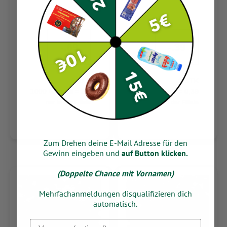
-.69
-.39
300 G
1 STK
1000 Gramm = 2,3
Stück = 0,39
nur in der Filiale
nur in der Filiale
Zum Drehen deine E-Mail Adresse für den
Gewinn eingeben und
auf Button klicken.
(Doppelte Chance mit Vornamen)
Mehrfachanmeldungen disqualifizieren dich
automatisch.
Dein Vorname