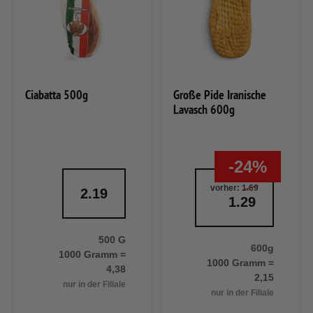
Ciabatta 500g
Große Pide Iranische
Lavasch 600g
-24%
vorher:
1.69
2.19
1.29
500 G
600g
1000 Gramm =
1000 Gramm =
4,38
2,15
nur in der Filiale
nur in der Filiale