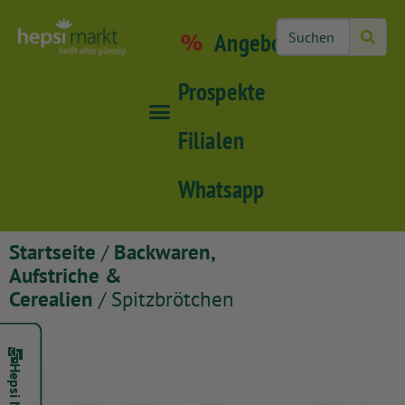
Angebote
Prospekte
Filialen
Whatsapp
Startseite
/
Backwaren,
Aufstriche &
Cerealien
/ Spitzbrötchen