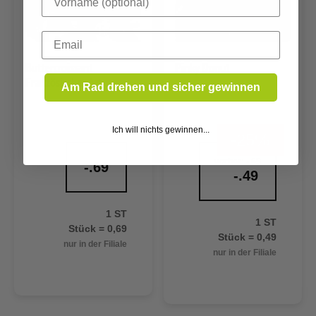
Email
Buttercroissant
Pinky Donut
Französischer Art
Am Rad drehen und sicher gewinnen
Ich will nichts gewinnen...
-25%
vorher:
-.65
-.69
-.49
1 ST
1 ST
Stück = 0,69
Stück = 0,49
nur in der Filiale
nur in der Filiale