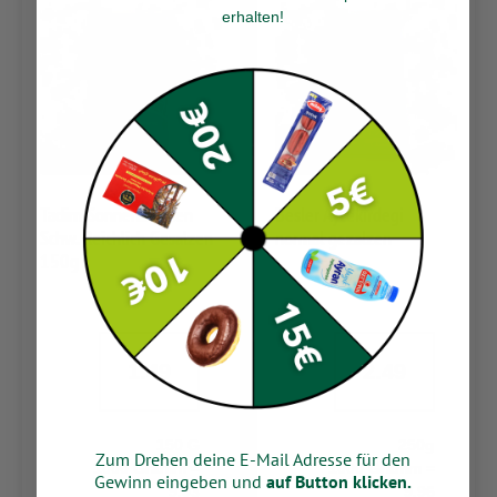
erhalten
!
Tadim Sonnenblumen
Besler Aycekirdegi
Schw. Reichlich Gesalzen
normal gezalzen
150g
1.49
2.49
150 G
250g
Zum Drehen deine E-Mail Adresse für den
1000 Gramm =
1000 Gramm =
Gewinn eingeben und
auf Button klicken.
9,93
9,96