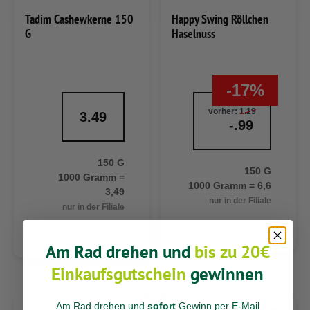
Tadim Cashewkerne 150
Happy Swing Röllchen
G
Haselnuss
-17%
vorher:
1.19
3.49
-.99
150 G
150 G
1000 Gramm =
1000 Gramm = 6,6
3,49
nur in der Filiale
nur in der Filiale
Am Rad drehen und
bis zu 20€
Einkaufsgutschein
gewinnen
Am Rad drehen und
sofort
Gewinn per E-Mail