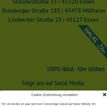
Stauderstraße 55 | 45326 Essen
Duisburger Straße 185 | 45478 Mülheim
Limbecker Straße 25 | 45127 Essen
100% Halal - hier klicken
Folge uns auf Social Media:
Cookie-Zustimmung verwalten
Wir verwenden ein paar technisch notwendige Cookies auf dieser Website. Wir