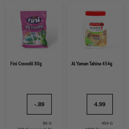
Fini Crocodil 80g
Al Yaman Tahina 454g
-.89
4.99
80 G
454 G