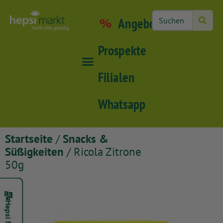
Angebote
Prospekte
Filialen
Whatsapp
Startseite
/
Snacks &
Süßigkeiten
/ Ricola Zitrone
50g