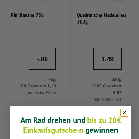
Fini Banane 75g
Quadratische Madeleines
300g
-.89
1.49
75g
300g
100 Gramm = 1,19
1000 Gramm =
4,97
nur in der Filiale
nur in der Filiale
Am Rad drehen und
bis zu 20€
Einkaufsgutschein
gewinnen