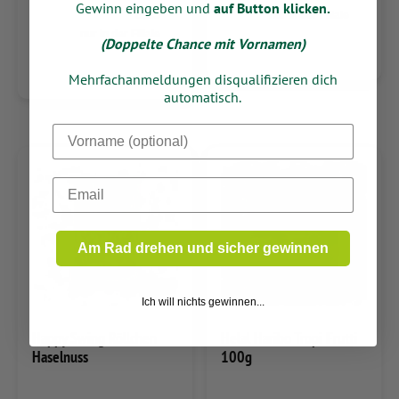
Gewinn eingeben und
auf Button klicken.
8,25
nur in der Filiale
nur in der Filiale
(Doppelte Chance mit Vornamen)
Mehrfachanmeldungen disqualifizieren dich
automatisch.
Dein Vorname
Email
Am Rad drehen und sicher gewinnen
Ich will nichts gewinnen...
Happy Swing Röllchen
Helal Haribo Tropi Frutti
Haselnuss
100g