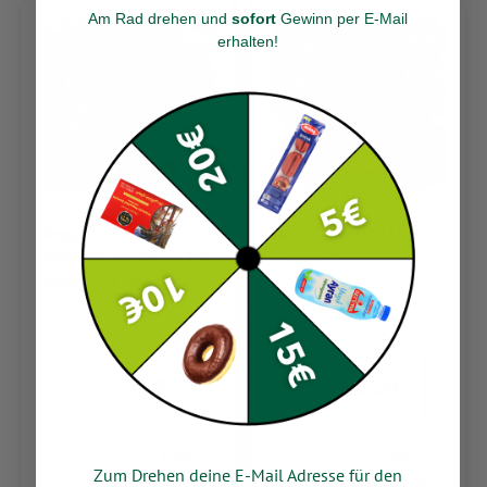
Am Rad drehen und
sofort
Gewinn per E-Mail
erhalten
!
Mega
Tadim Erdnüsse150g
Sonnenblumenkerne Bol
Tuzlu Extra Salz
-.99
1.29
120g
150 G
Zum Drehen deine E-Mail Adresse für den
1000 Gramm =
100 Gramm = 0