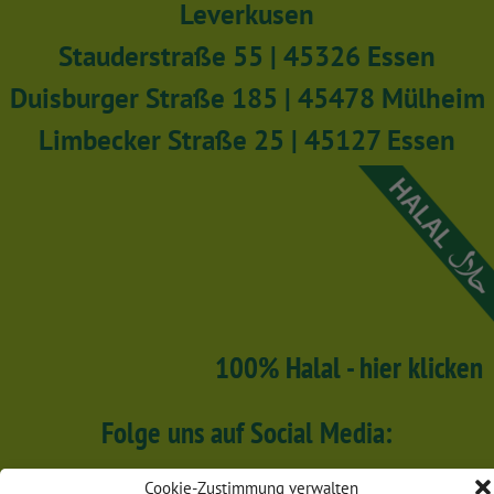
Leverkusen
Stauderstraße 55 | 45326 Essen
Duisburger Straße 185 | 45478 Mülheim
Limbecker Straße 25 | 45127 Essen
100% Halal - hier klicken
Folge uns auf Social Media:
Cookie-Zustimmung verwalten