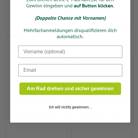
3,82
Gewinn eingeben und
auf Button klicken.
nur in der Filiale
nur in der Filiale
(Doppelte Chance mit Vornamen)
Mehrfachanmeldungen disqualifizieren dich
automatisch.
Dein Vorname
Email
Am Rad drehen und sicher gewinnen
Ich will nichts gewinnen...
Sera Patlican Kurusu 50g
Aseel Margarine 500g