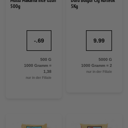
Mutlu Makarna Ince Uzun
Duru Bulgur Cig Köftelik
500g
5Kg
-.69
9.99
500 G
5000 G
1000 Gramm =
1000 Gramm = 2
1,38
nur in der Filiale
nur in der Filiale