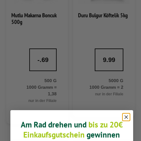
Mutlu Makarna Boncuk
Duru Bulgur Köftelik 5kg
500g
-.69
9.99
500 G
5000 G
1000 Gramm =
1000 Gramm = 2
1,38
nur in der Filiale
nur in der Filiale
Am Rad drehen und
bis zu 20€
Einkaufsgutschein
gewinnen