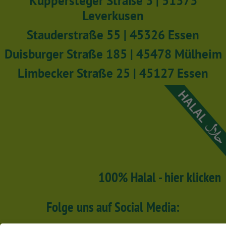
Küppersteger Straße 3 | 51373
Leverkusen
Stauderstraße 55 | 45326 Essen
Duisburger Straße 185 | 45478 Mülheim
Limbecker Straße 25 | 45127 Essen
100% Halal - hier klicken
Folge uns auf Social Media: