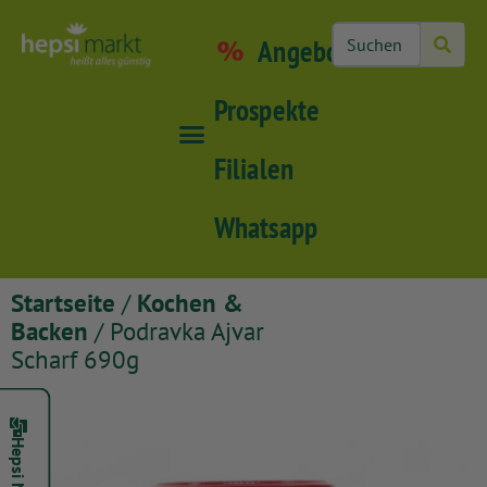
Angebote
Prospekte
Filialen
Whatsapp
Startseite
/
Kochen &
Backen
/ Podravka Ajvar
Scharf 690g