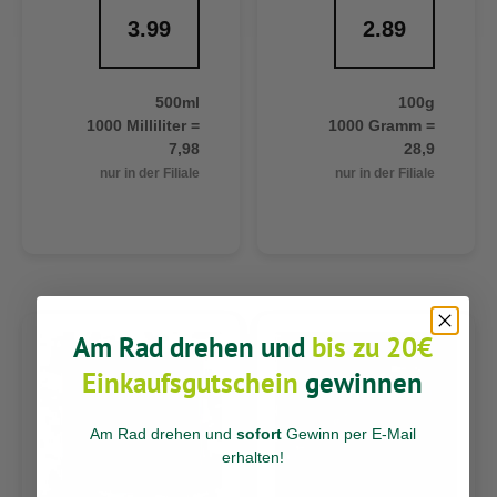
3.99
2.89
500ml
100g
1000 Milliliter =
1000 Gramm =
7,98
28,9
nur in der Filiale
nur in der Filiale
Am Rad drehen und
bis zu 20€
Einkaufsgutschein
gewinnen
Am Rad drehen und
sofort
Gewinn per E-Mail
erhalten
!