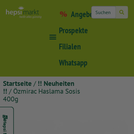
Angebote
Prospekte
Filialen
Whatsapp
Startseite
/
!! Neuheiten
!!
/ Özmirac Haslama Sosis
400g