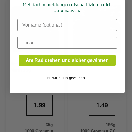
Mehrfachanmeldungen disqualifizieren dich
automatisch.
Dein Vorname
Email
Am Rad drehen und sicher gewinnen
Bebeto Freeze Twist
Madeleines Kokosnuss
Marsh 35g
Ich will nichts gewinnen...
1.99
1.49
35g
196g
1000 Gramm =
1000 Gramm = 7,6