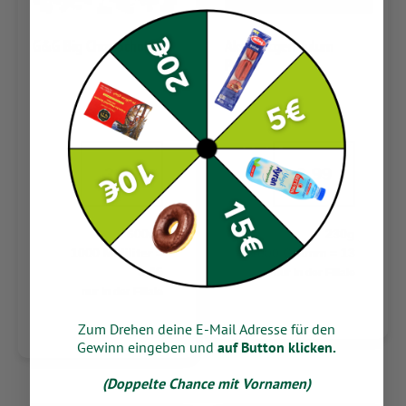
G&G Big Choc Schoko
Aksüt Ücgen Tulum
Peynir
3.99
2.99
600ml
230g
1000 Milliliter =
1000 Gramm = 13
6,65
nur in der Filiale
nur in der Filiale
Zum Drehen deine E-Mail Adresse für den
Gewinn eingeben und
auf Button klicken.
(Doppelte Chance mit Vornamen)