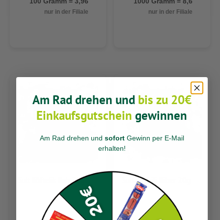
100 Gramm = 3,96
1000 Gramm = 8,6
nur in der Filiale
nur in der Filiale
Am Rad drehen und
bis zu 20€
Einkaufsgutschein
gewinnen
Am Rad drehen und
sofort
Gewinn per E-Mail
erhalten
!
Sult Köftelik Bah.75g
Sultan Chili Biber 20g