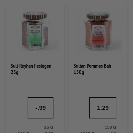
Sult Reyhan Feslegen
Sultan Pommes Bah
25g
150g
-.99
1.29
25 G
150 G