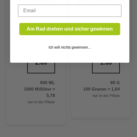
Email
Belzina Mayonaise
Sultan Sesam 85g
500ml
Am Rad drehen und sicher gewinnen
Ich will nichts gewinnen...
2.89
1.39
500 ML
85 G
1000 Milliliter =
100 Gramm = 1,64
5,78
nur in der Filiale
nur in der Filiale