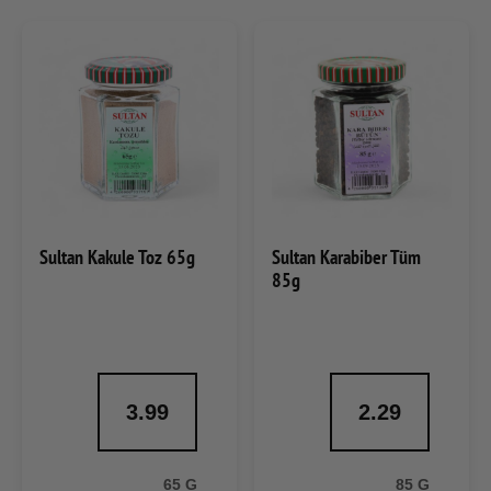
Sultan Kakule Toz 65g
Sultan Karabiber Tüm
85g
3.99
2.29
65 G
85 G