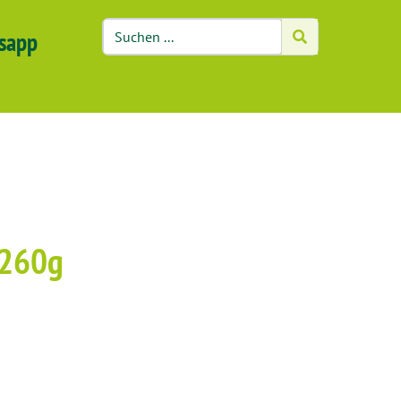
sapp
 260g