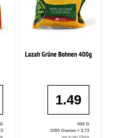
Lazah Grüne Bohnen 400g
1.49
 G
400 G
23
1000 Gramm = 3,73
ale
nur in der Filiale