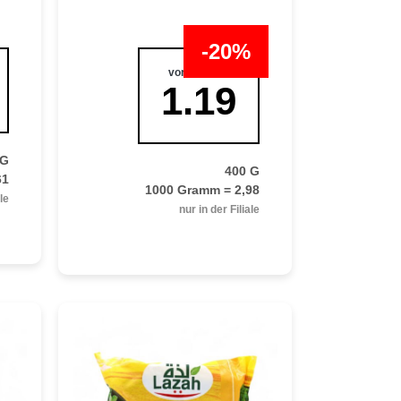
-20%
vorher:
1.49
1.19
 G
400 G
61
1000 Gramm = 2,98
ale
nur in der Filiale