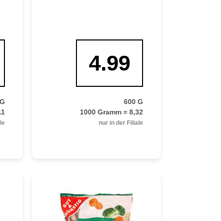
4.99
 G
600 G
11
1000 Gramm = 8,32
ale
nur in der Filiale