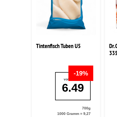
Tintenfisch Tuben U5
Dr.
33
-19%
vorher:
7.99
6.49
700g
1000 Gramm = 9,27