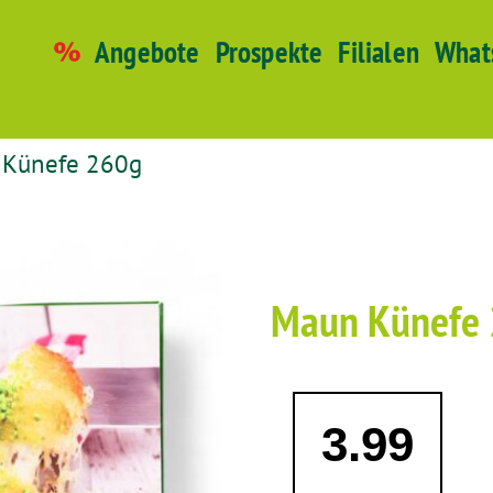
Angebote
Prospekte
Filialen
What
 Künefe 260g
Maun Künefe
3.99