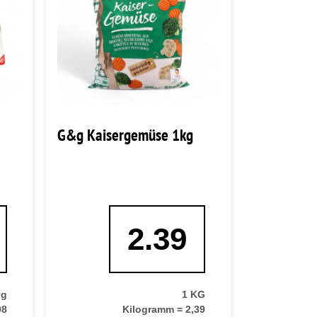
G&g Kaisergemüse 1kg
2.39
0g
1 KG
98
Kilogramm = 2,39