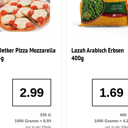
Oetker Pizza Mozzarella
Lazah Arabisch Erbsen
5g
400g
2.99
1.69
335 G
400
1000 Gramm = 8,93
1000 Gramm = 4,
nur in der Filiale
nur in der Fili