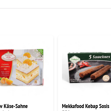
w Käse-Sahne
Mekkafood Kebap Sosis