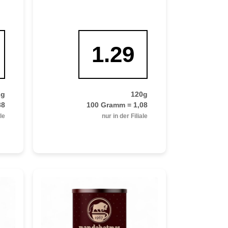
1.29
2g
120g
38
100 Gramm = 1,08
ale
nur in der Filiale