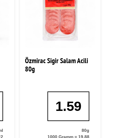
Özmirac Sigir Salam Acili
80g
1.59
ml
80g
22
1000 Gramm = 19,88