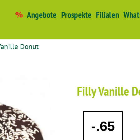
Angebote
Prospekte
Filialen
What
Vanille Donut
Filly Vanille 
-.65