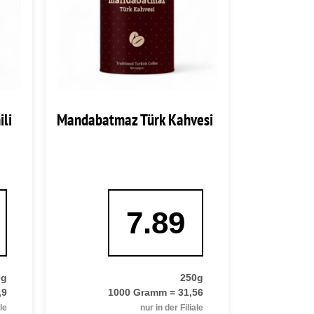
li
Mandabatmaz Türk Kahvesi
7.89
0g
250g
,9
1000 Gramm = 31,56
ale
nur in der Filiale