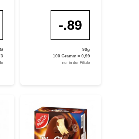
-.89
0G
90g
73
100 Gramm = 0,99
ale
nur in der Filiale