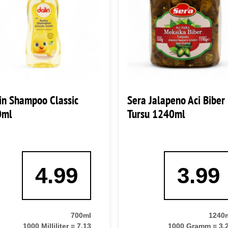
in Shampoo Classic
Sera Jalapeno Aci Biber
0ml
Tursu 1240ml
4.99
3.99
700ml
1240
1000 Milliliter = 7,13
1000 Gramm = 3,