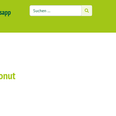
sapp
Donut