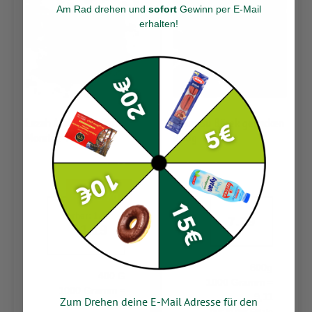
Am Rad drehen und
sofort
Gewinn per E-Mail
erhalten
!
Lazah Arab. Fine Okra
Maun Su Börek gebacken
Momtaz 400g
800g
-20%
vorher:
1.49
7.29
1.19
800g
400 G
1000 Gramm =
1000 Gramm =
9,11
Zum Drehen deine E-Mail Adresse für den
2,98
nur in der Filiale