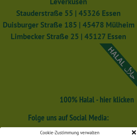
Leverkusen
Stauderstraße 55 | 45326 Essen
Duisburger Straße 185 | 45478 Mülheim
Limbecker Straße 25 | 45127 Essen
100% Halal - hier klicken
Folge uns auf Social Media:
Cookie-Zustimmung verwalten