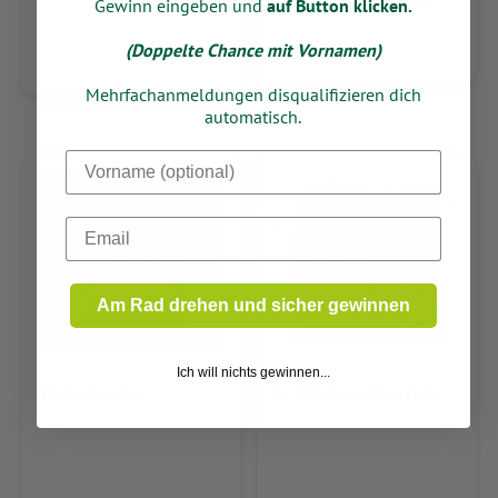
Gewinn eingeben und
auf Button klicken.
nur in der Filiale
(Doppelte Chance mit Vornamen)
Mehrfachanmeldungen disqualifizieren dich
automatisch.
Dein Vorname
Email
Am Rad drehen und sicher gewinnen
Ich will nichts gewinnen...
Wildlachs Filet
Dr.Oetker Pizza Funghi