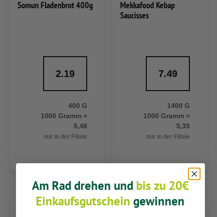
Somun Fladenbrot 400g
Mekkafood Kebap
Saucisses
2.19
7.49
400 G
1400 G
1000 Gramm =
1000 Gramm =
5,48
5,35
nur in der Filiale
nur in der Filiale
Am Rad drehen und
bis zu 20€
Einkaufsgutschein
gewinnen