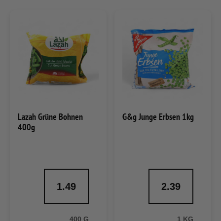
Lazah Grüne Bohnen
G&g Junge Erbsen 1kg
400g
1.49
2.39
400 G
1 KG