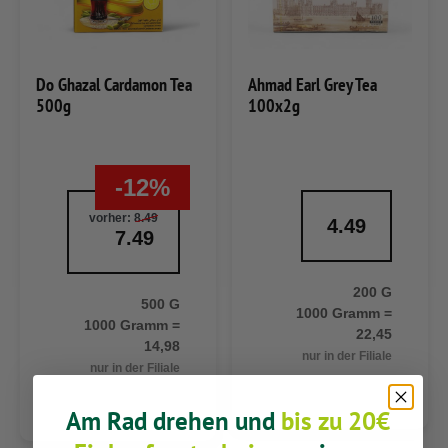
Do Ghazal Cardamon Tea
Ahmad Earl Grey Tea
500g
100x2g
-12%
vorher:
8.49
4.49
7.49
200 G
500 G
1000 Gramm =
1000 Gramm =
22,45
14,98
nur in der Filiale
nur in der Filiale
Am Rad drehen und
bis zu 20€