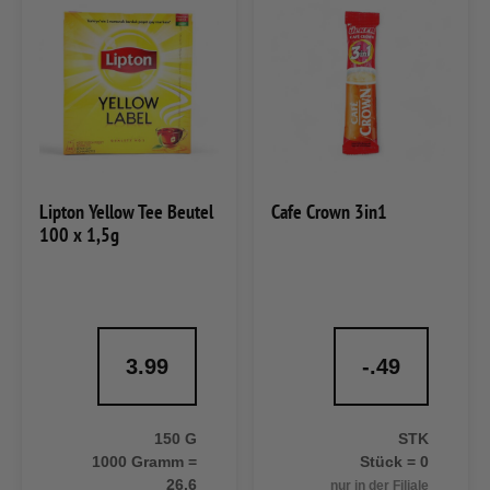
Lipton Yellow Tee Beutel
Cafe Crown 3in1
100 x 1,5g
3.99
-.49
150 G
STK
1000 Gramm =
Stück = 0
26,6
nur in der Filiale