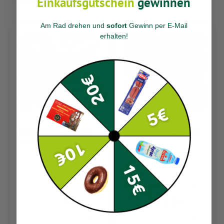
Einkaufsgutschein
gewinnen
Am Rad drehen und
sofort
Gewinn per E-Mail
erhalten
!
Tanay Sallama Earl Grey
Caykur Tiryaki Cay 500g
25`li
-.99
3.99