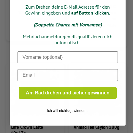
Zum Drehen deine E-Mail Adresse für den
43.75 G
500 G
Gewinn eingeben und
auf Button klicken.
100 Gramm = 2,26
1000 Gramm =
7,98
nur in der Filiale
(Doppelte Chance mit Vornamen)
nur in der Filiale
Mehrfachanmeldungen disqualifizieren dich
automatisch.
Dein Vorname
Email
Am Rad drehen und sicher gewinnen
Ich will nichts gewinnen...
Cafe Crown Latte
Ahmad Tea Ceylon 500g