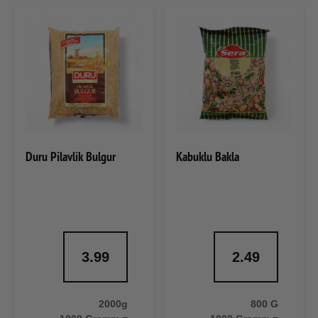
Duru Pilavlik Bulgur
Kabuklu Bakla
3.99
2.49
2000g
800 G