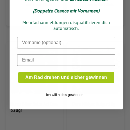
nur in der Filiale
nur in der Filiale
(Doppelte Chance mit Vornamen)
Mehrfachanmeldungen disqualifizieren dich
automatisch.
Dein Vorname
Email
Am Rad drehen und sicher gewinnen
Ich will nichts gewinnen...
Burcu Biber Salca Aci Cam
Duru Midyat Bulgur1Kg
320gr