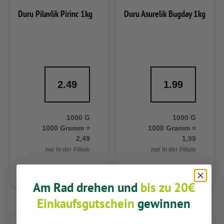
Duru Pilavlik Pirinc 1kg
Duru Asurelik Bugday 1kg
2.49
1.99
1000 G
1000 G
1000 Gramm =
1000 Gramm =
2,49
1,99
nur in der Filiale
nur in der Filiale
Am Rad drehen und
bis zu 20€
Einkaufsgutschein
gewinnen