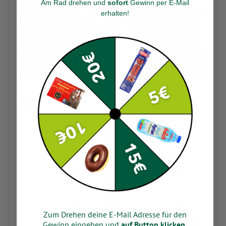
Am Rad drehen und
sofort
Gewinn per E-Mail
erhalten
!
Burcu Ajvar Tatli Cam
Duru Sehriyeli Mydiat
310g
Bulgur 1kg
1.59
1.99
310 G
1000 G
1000 Gramm =
1000 Gramm =
Zum Drehen deine E-Mail Adresse für den
Gewinn eingeben und
auf Button klicken.
5,13
1,99