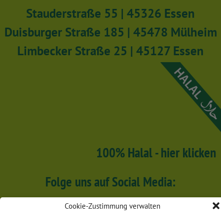
Stauderstraße 55 | 45326 Essen
Duisburger Straße 185 | 45478 Mülheim
Limbecker Straße 25 | 45127 Essen
100% Halal - hier klicken
Folge uns auf Social Media:
Cookie-Zustimmung verwalten