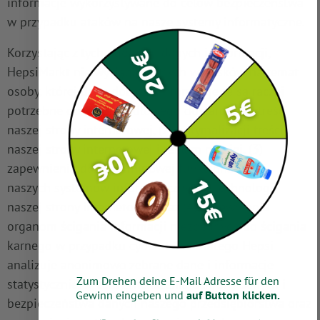
informacje wykorzystywane do celów bezpieczeństwa
w przypadku ataków na nasze systemy informatyczne.
Korzystając z tych ogólnych danych i informacji,
HepsiMarkt nie wyciąga żadnych wniosków na temat
osoby, której dane dotyczą. Informacje te są raczej
potrzebne do (1) prawidłowego dostarczania treści
naszej strony internetowej, (2) optymalizacji treści
naszej strony internetowej i reklam na niej, (3)
zapewnienia długoterminowej funkcjonalności
naszych systemów informatycznych i technologii
naszej strony internetowej oraz (4) zapewnienia
organom ścigania informacji niezbędnych do ścigania
karnego w przypadku cyberataku. Dlatego Hepsi
analizuje anonimowo zebrane dane i informacje
Zum Drehen deine E-Mail Adresse für den
statystycznie, w celu zwiększenia ochrony danych i
Gewinn eingeben und
auf Button klicken.
bezpieczeństwa danych naszego przedsiębiorstwa oraz