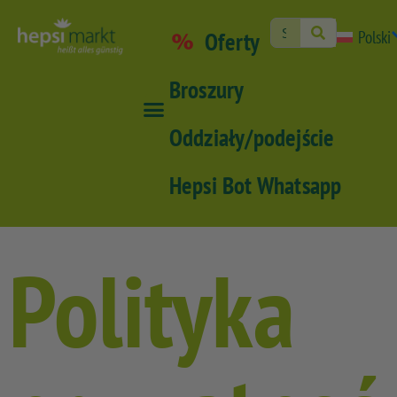
Oferty
Polski
Broszury
Oddziały/podejście
Hepsi Bot Whatsapp
Polityka