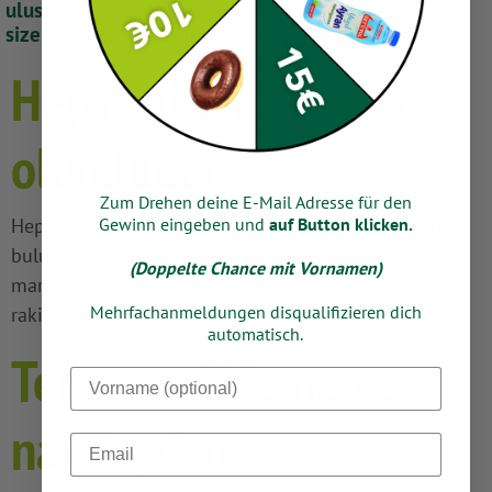
uluslararası ürünü uygun fiyatlarla bulabilirsiniz –
size tavsiyelerde bulunmaktan memnuniyet duyarız.
Hepsi sürekli olarak
olumludur
Zum Drehen deine E-Mail Adresse für den
Gewinn eingeben und
auf Button klicken.
Hepsi-Markt kalıcı olarak düşük fiyatlarla birçok ürün
bulunmaktadır. Kendiniz karşılaştırın. Kendi
(Doppelte Chance mit Vornamen)
markalarımız ve birçok Türk markalı ürün Hepsi ‘nde
Mehrfachanmeldungen disqualifizieren dich
rakipsiz fiyatlara sahip.
automatisch.
Temassız ödeme ve
Dein Vorname
nakit çekme
Email