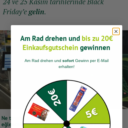
24 ve 25 Kasım tarihlerinde Black
Friday’e
gelin
.
Am Rad drehen und
bis zu 20€
Einkaufsgutschein
gewinnen
Am Rad drehen und
sofort
Gewinn per E-Mail
erhalten
!
Ne tavsiye edebiliriz? Hepsi ‘nde alışveriş çok
eğlenceli. Geniş ürün yelpazemizde çok sayıda