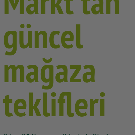
Markt'tan
güncel
mağaza
teklifleri