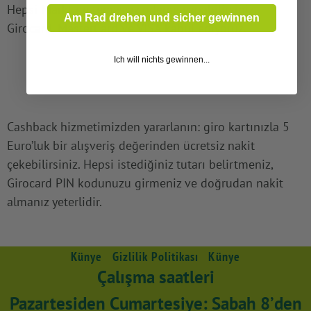
Hepsi-Markt de temassız ödeme yapabilirsiniz.
Am Rad drehen und sicher gewinnen
Girocard, MasterCard ve VISA kabul ediyoruz.
Ich will nichts gewinnen...
Cashback hizmetimizden yararlanın: giro kartınızla 5
Euro’luk bir alışveriş değerinden ücretsiz nakit
çekebilirsiniz. Hepsi istediğiniz tutarı belirtmeniz,
Girocard PIN kodunuzu girmeniz ve doğrudan nakit
almanız yeterlidir.
Künye
Gizlilik Politikası
Künye
Çalışma saatleri
Pazartesiden Cumartesiye: Sabah 8’den