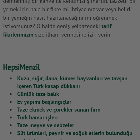
demlenmiş bir kahve ile kendinizi şımartın. Lezzetli bir
yemek için hala bir fikre mi ihtiyacınız var veya belirli
bir yemeğin nasıl hazırlanacağını mı öğrenmek
istiyorsunuz? O halde geniş yelpazedeki
tarif
fikirlerimizin
size ilham vermesine izin verin.
HepsiMenzil
Kuzu, sığır, dana, kümes hayvanları ve tavşan
içeren Türk kasap dükkanı
Günlük taze balık
Ev yapımı başlangıçlar
Taze ekmek ve çörekler sunan fırın
Türk hamur işleri
Taze meyve ve sebzeler
Süt ürünleri, peynir ve soğuk etlerin bulunduğu