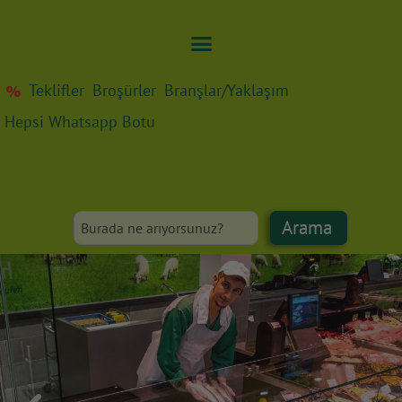
Teklifler
Broşürler
Branşlar/Yaklaşım
Hepsi Whatsapp Botu
Arama