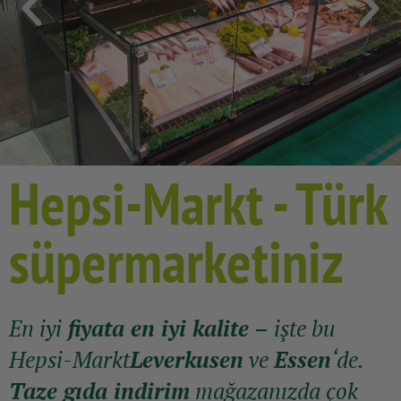
Hepsi-Markt - Türk
süpermarketiniz
En iyi
fiyata en iyi kalite –
işte bu
Hepsi-Markt
Leverkusen
ve
Essen
‘de.
Taze gıda indirim
mağazanızda çok