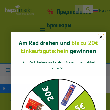
Предложения
Русск
Брошюры
Отрасли/подход
Am Rad drehen und
bis zu 20€
Einkaufsgutschein
gewinnen
Hepsi Whatsapp Bot
Am Rad drehen und
sofort
Gewinn per E-Mail
erhalten
!
Ваша корзина пока пуста.
Вернуться в магазин
Оттиск
Политика конфиденциальности
Оттиск
Часы работы