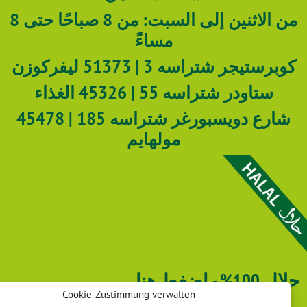
من الاثنين إلى السبت: من 8 صباحًا حتى 8
مساءً
برستيجر شتراسه 3 | 51373 ليفركوزن
ستاودر شتراسه 55 | 45326 الغذاء
شارع دويسبورغر شتراسه 185 | 45478
مولهايم
100% - اضغط هنا
Cookie-Zustimmung verwalten